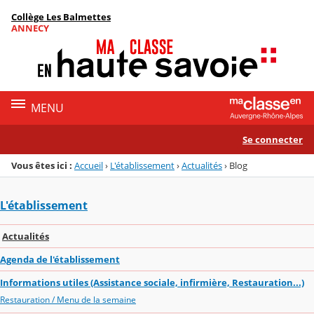
Panneau de gestion des cookies
Collège Les Balmettes
Menu de la rubrique
Contenu
ANNECY
MENU
Se connecter
Vous êtes ici :
Accueil
›
L'établissement
›
Actualités
›
Blog
L'établissement
Actualités
Agenda de l'établissement
Informations utiles (Assistance sociale, infirmière, Restauration...)
Restauration / Menu de la semaine