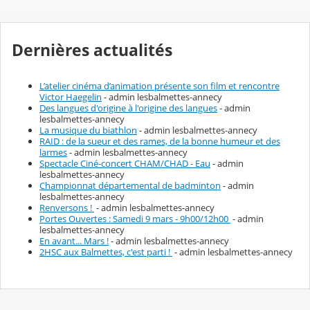
Dernières actualités
L’atelier cinéma d’animation présente son film et rencontre
Victor Haegelin
- admin lesbalmettes-annecy
Des langues d'origine à l'origine des langues
- admin
lesbalmettes-annecy
La musique du biathlon
- admin lesbalmettes-annecy
RAID : de la sueur et des rames, de la bonne humeur et des
larmes
- admin lesbalmettes-annecy
Spectacle Ciné-concert CHAM/CHAD - Eau
- admin
lesbalmettes-annecy
Championnat départemental de badminton
- admin
lesbalmettes-annecy
Renversons !
- admin lesbalmettes-annecy
Portes Ouvertes : Samedi 9 mars - 9h00/12h00
- admin
lesbalmettes-annecy
En avant... Mars !
- admin lesbalmettes-annecy
2HSC aux Balmettes, c'est parti !
- admin lesbalmettes-annecy