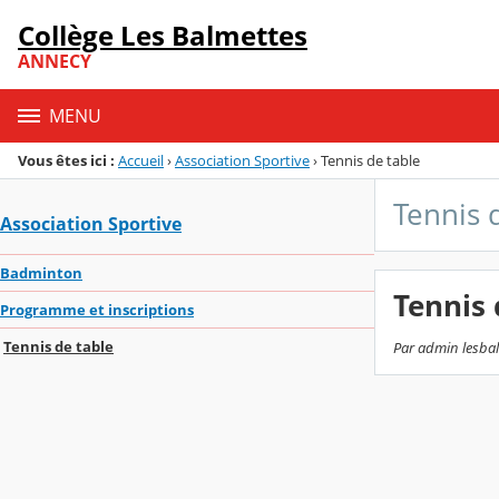
Panneau de gestion des cookies
Collège Les Balmettes
Menu de la rubrique
Contenu
ANNECY
MENU
Vous êtes ici :
Accueil
›
Association Sportive
›
Tennis de table
Tennis 
Association Sportive
Badminton
Tennis 
Programme et inscriptions
Tennis de table
Par admin lesbalm