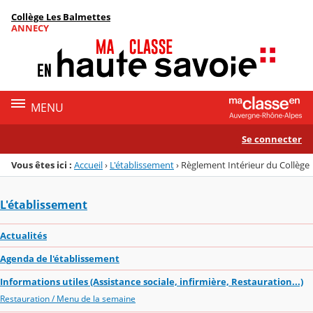
Panneau de gestion des cookies
Collège Les Balmettes
Menu de la rubrique
Contenu
ANNECY
MENU
Se connecter
Vous êtes ici :
Accueil
›
L'établissement
›
Règlement Intérieur du Collège
L'établissement
Actualités
Agenda de l'établissement
Informations utiles (Assistance sociale, infirmière, Restauration...)
Restauration / Menu de la semaine