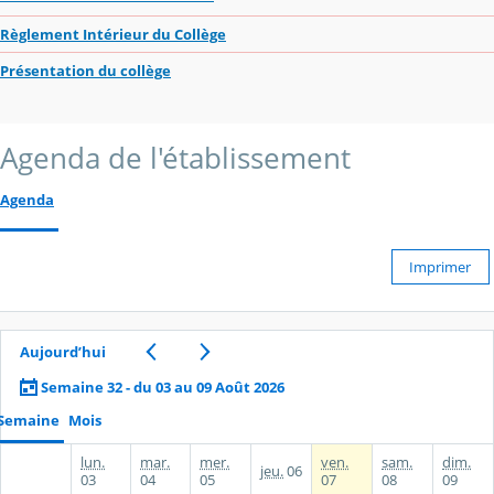
Règlement Intérieur du Collège
Présentation du collège
Agenda de l'établissement
Agenda
Imprimer
Aujourd’hui
Semaine 32 - du 03 au 09 Août 2026
Semaine
Mois
lun.
mar.
mer.
ven.
sam.
dim.
jeu.
06
03
04
05
07
08
09