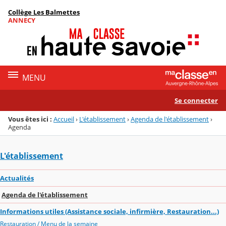
Panneau de gestion des cookies
Collège Les Balmettes
Menu de la rubrique
Contenu
ANNECY
MENU
Se connecter
Vous êtes ici :
Accueil
›
L'établissement
›
Agenda de l'établissement
›
Agenda
L'établissement
Actualités
Agenda de l'établissement
Informations utiles (Assistance sociale, infirmière, Restauration...)
Restauration / Menu de la semaine