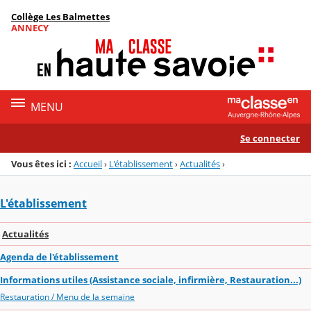
Panneau de gestion des cookies
Collège Les Balmettes
Menu de la rubrique
Contenu
ANNECY
MENU
Se connecter
Vous êtes ici :
Accueil
›
L'établissement
›
Actualités
›
L'établissement
Actualités
Agenda de l'établissement
Informations utiles (Assistance sociale, infirmière, Restauration...)
Restauration / Menu de la semaine