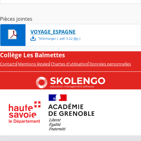
Pièces jointes
VOYAGE_ESPAGNE
Télécharger
( .
pdf
,
3.22
Mo
)
Collège Les Balmettes
Contacts
Mentions légales
Chartes d'utilisation
Données personnelles