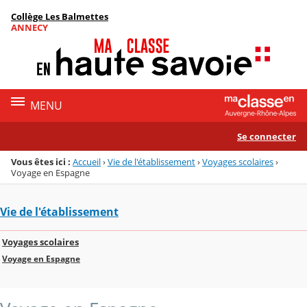
Panneau de gestion des cookies
Collège Les Balmettes
Menu de la rubrique
Contenu
ANNECY
MENU
Se connecter
Vous êtes ici :
Accueil
›
Vie de l'établissement
›
Voyages scolaires
›
Voyage en Espagne
Vie de l'établissement
Voyages scolaires
Voyage en Espagne