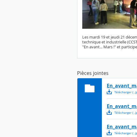
Les mardi 19 et jeudi 21 décem
technique et industrielle (CCST
"En avant... Mars !" et particip
Pièces jointes
En_avant_m
Télécharger
( .
j
En_avant_m
Télécharger
( .
j
En_avant_m
Télécharger
( .
j