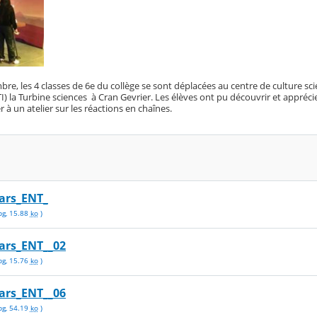
bre, les 4 classes de 6e du collège se sont déplacées au centre de culture sci
I) la Turbine sciences à Cran Gevrier. Les élèves ont pu découvrir et apprécie
er à un atelier sur les réactions en chaînes.
ars_ENT_
pg
,
15.88
ko
)
ars_ENT__02
pg
,
15.76
ko
)
ars_ENT__06
pg
,
54.19
ko
)