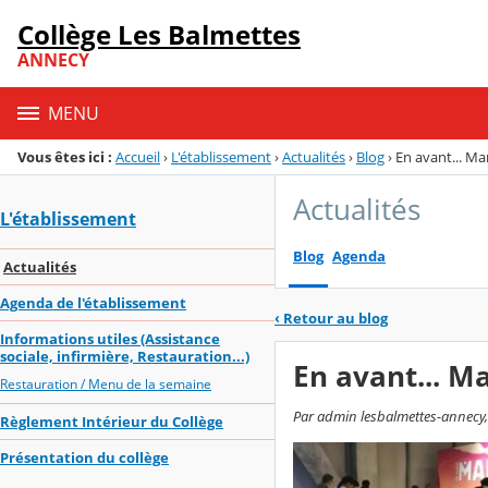
Panneau de gestion des cookies
Collège Les Balmettes
Menu de la rubrique
Contenu
ANNECY
MENU
Vous êtes ici :
Accueil
›
L'établissement
›
Actualités
›
Blog
›
En avant... Mar
Actualités
L'établissement
Blog
Agenda
Actualités
Agenda de l'établissement
‹
Retour au blog
Informations utiles (Assistance
sociale, infirmière, Restauration...)
En avant... Ma
Restauration / Menu de la semaine
Par admin lesbalmettes-annecy, p
Règlement Intérieur du Collège
Présentation du collège