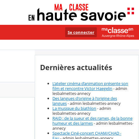
Se connecter
Dernières actualités
L’atelier cinéma d’animation présente son
film et rencontre Victor Haegelin
- admin
lesbalmettes-annecy
Des langues d'origine à l'origine des
langues
- admin lesbalmettes-annecy
La musique du biathlon
- admin
lesbalmettes-annecy
RAID : de la sueur et des rames, de la bonne
humeur et des larmes
- admin lesbalmettes-
annecy
Spectacle Ciné-concert CHAM/CHAD -
Eau
- admin lesbalmettes-annecy