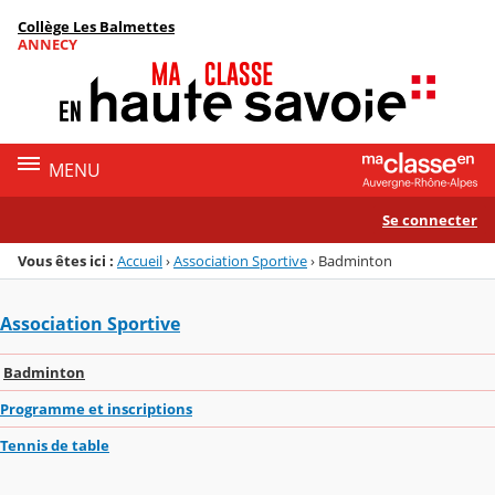
Panneau de gestion des cookies
Collège Les Balmettes
Menu de la rubrique
Contenu
ANNECY
MENU
Se connecter
Vous êtes ici :
Accueil
›
Association Sportive
›
Badminton
Association Sportive
Badminton
Programme et inscriptions
Tennis de table