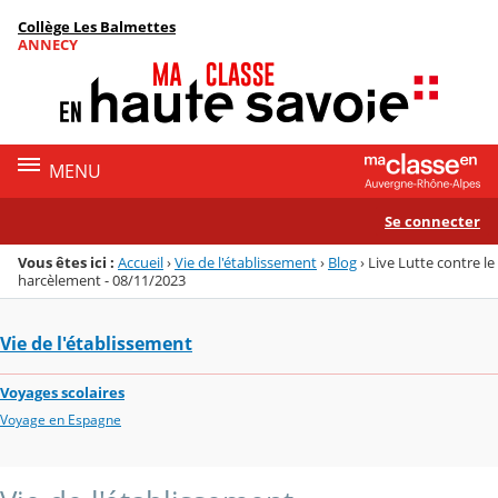
Panneau de gestion des cookies
Collège Les Balmettes
Menu de la rubrique
Contenu
ANNECY
MENU
Se connecter
Vous êtes ici :
Accueil
›
Vie de l'établissement
›
Blog
›
Live Lutte contre le
harcèlement - 08/11/2023
Vie de l'établissement
Voyages scolaires
Voyage en Espagne