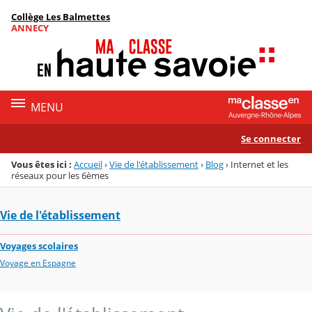
Panneau de gestion des cookies
Collège Les Balmettes
Menu de la rubrique
Contenu
ANNECY
MENU
Se connecter
Vous êtes ici :
Accueil
›
Vie de l'établissement
›
Blog
›
Internet et les
réseaux pour les 6èmes
Vie de l'établissement
Voyages scolaires
Voyage en Espagne