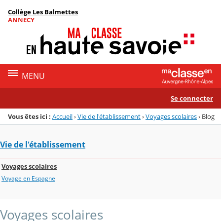
Panneau de gestion des cookies
Collège Les Balmettes
Menu de la rubrique
Contenu
ANNECY
MENU
Se connecter
Vous êtes ici :
Accueil
›
Vie de l'établissement
›
Voyages scolaires
›
Blog
Vie de l'établissement
Voyages scolaires
Voyage en Espagne
Voyages scolaires