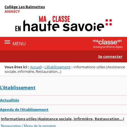
Panneau de gestion des cookies
Collège Les Balmettes
Menu de la rubrique
Contenu
ANNECY
MENU
Se connecter
Vous êtes ici :
Accueil
›
L'établissement
›
Informations utiles (Assistance
sociale, infirmière, Restauration...)
L'établissement
Actualités
Agenda de l'établissement
Informations utiles (Assistance sociale, infirmière, Restauration...)
Restauration / Menu de la semaine