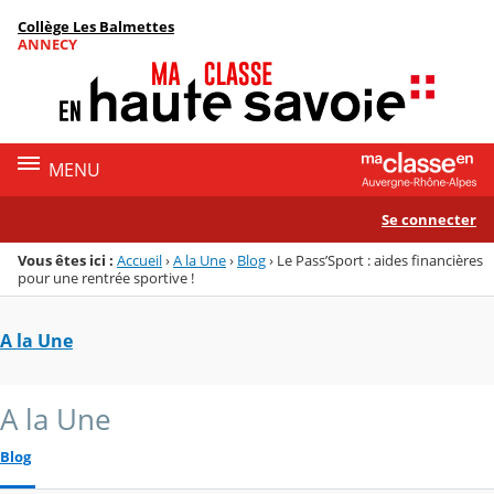
Panneau de gestion des cookies
Collège Les Balmettes
Menu de la rubrique
Contenu
ANNECY
MENU
Se connecter
Vous êtes ici :
Accueil
›
A la Une
›
Blog
›
Le Pass’Sport : aides financières
pour une rentrée sportive !
A la Une
A la Une
Blog