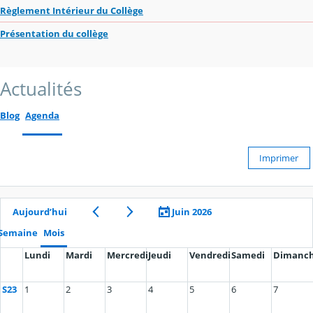
Règlement Intérieur du Collège
Présentation du collège
Actualités
Blog
Agenda
Imprimer
Aujourd’hui
Juin 2026
Semaine
Mois
Lundi
Mardi
Mercredi
Jeudi
Vendredi
Samedi
Dimanc
S23
1
2
3
4
5
6
7