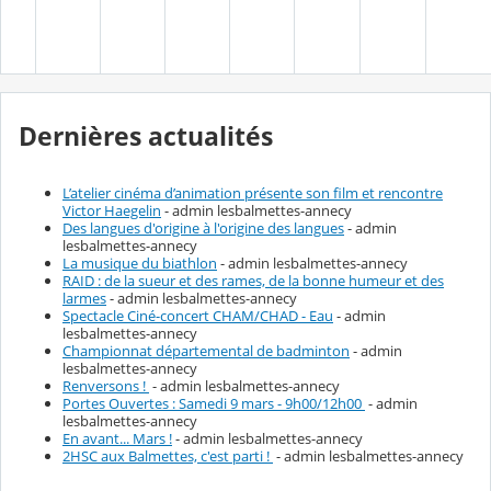
Dernières actualités
L’atelier cinéma d’animation présente son film et rencontre
Victor Haegelin
- admin lesbalmettes-annecy
Des langues d'origine à l'origine des langues
- admin
lesbalmettes-annecy
La musique du biathlon
- admin lesbalmettes-annecy
RAID : de la sueur et des rames, de la bonne humeur et des
larmes
- admin lesbalmettes-annecy
Spectacle Ciné-concert CHAM/CHAD - Eau
- admin
lesbalmettes-annecy
Championnat départemental de badminton
- admin
lesbalmettes-annecy
Renversons !
- admin lesbalmettes-annecy
Portes Ouvertes : Samedi 9 mars - 9h00/12h00
- admin
lesbalmettes-annecy
En avant... Mars !
- admin lesbalmettes-annecy
2HSC aux Balmettes, c'est parti !
- admin lesbalmettes-annecy