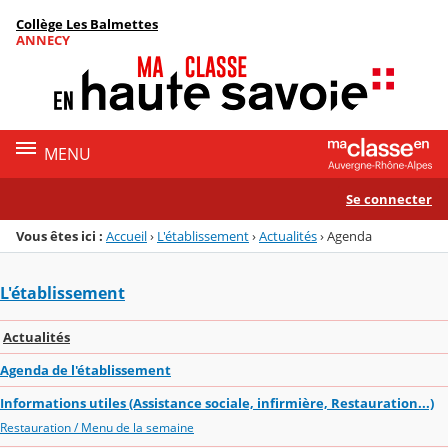
Panneau de gestion des cookies
Collège Les Balmettes
Menu de la rubrique
Contenu
ANNECY
MENU
Se connecter
Vous êtes ici :
Accueil
›
L'établissement
›
Actualités
›
Agenda
L'établissement
Actualités
Agenda de l'établissement
Informations utiles (Assistance sociale, infirmière, Restauration...)
Restauration / Menu de la semaine